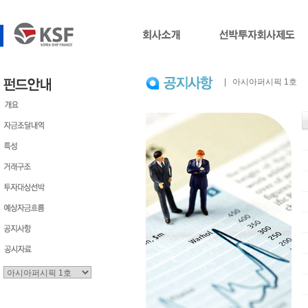
| 아시아퍼시픽 1호